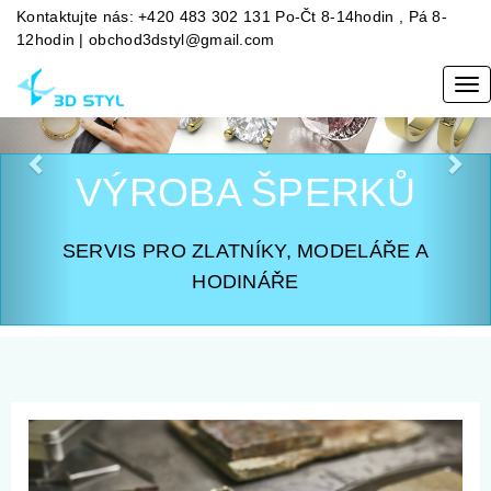
Předchozí
Dal
Kontaktujte nás: +420 483 302 131 Po-Čt 8-14hodin , Pá 8-
12hodin |
obchod3dstyl@gmail.com
Me
VÝROBA ŠPERKŮ
SERVIS PRO ZLATNÍKY, MODELÁŘE A
HODINÁŘE